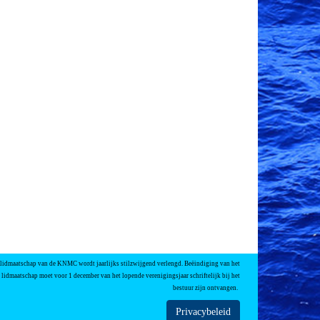
 lidmaatschap van de KNMC wordt jaarlijks stilzwijgend verlengd. Beëindiging van het
lidmaatschap moet voor 1 december van het lopende verenigingsjaar schriftelijk bij het
bestuur zijn ontvangen.
Privacybeleid