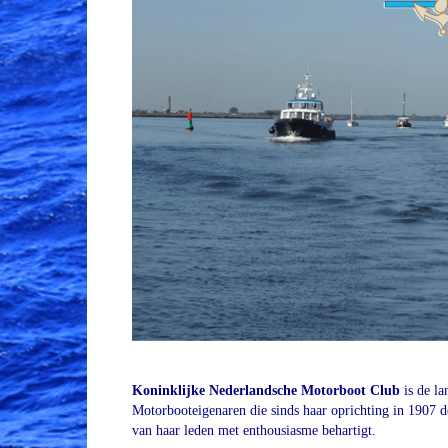
Koninklijke Nederlandsche Motorboot Club
is de la
Motorbooteigenaren die sinds haar oprichting in 1907 d
van haar leden met enthousiasme behartigt.