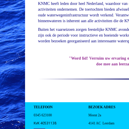
KNMC heeft leden door heel Nederland, waardoor van
activiteiten ondernemen. De toertochten bieden afwissel
oude waterwegeninfrastructuur wordt verkend. Veran
binnenwateren is inherent aan alle activiteiten die de 
Buiten het vaarseizoen zorgen feestelijke KNMC avonde
zijn ook de periode voor instructieve en boeiende wor
worden bezoeken georganiseerd aan interessante
waters
"Word lid! Verruim uw ervaring o
doe mee aan leerz
TELEFOON
BEZOEK ADRES
0345 623100
Meent 2a
KvK 40531138
4141 AC Leerdam