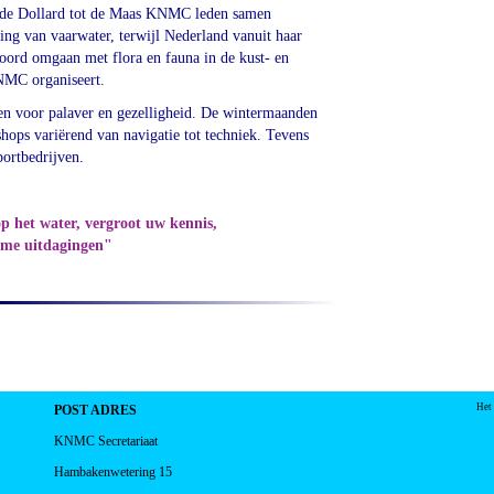
 de Dollard tot de Maas KNMC leden
samen
ing van vaarwater, terwijl
Nederland vanuit haar
twoord omgaan
met flora en fauna in de kust- en
KNMC organiseert.
n voor palaver en gezelligheid. De
wintermaanden
kshops variërend van
navigatie tot techniek. Tevens
portbedrijven.
p het water, vergroot uw kennis,
ame uitdagingen"
Het
POST ADRES
KNMC Secretariaat
Hambakenwetering 15