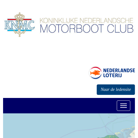
Naar de ledensite
Toggle n