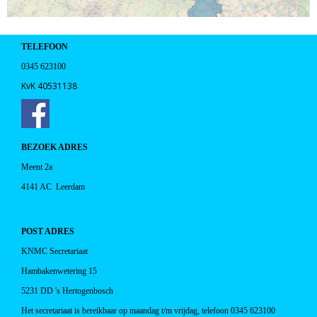
TELEFOON
0345 623100
KvK 40531138
BEZOEK ADRES
Meent 2a
4141 AC Leerdam
POST ADRES
KNMC Secretariaat
Hambakenwetering 15
5231 DD 's Hertogenbosch
Het secretariaat is
bereikbaar op maandag t/m vrijdag, telefoon 0345 623100