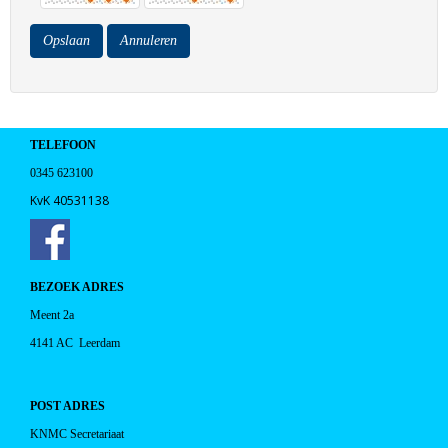
Opslaan
Annuleren
TELEFOON
0345 623100
KvK 40531138
BEZOEK ADRES
Meent 2a
4141 AC Leerdam
POST ADRES
KNMC Secretariaat