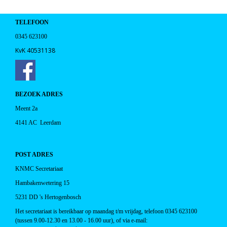
TELEFOON
0345 623100
KvK 40531138
BEZOEK ADRES
Meent 2a
4141 AC Leerdam
POST ADRES
KNMC Secretariaat
Hambakenwetering 15
5231 DD 's Hertogenbosch
Het secretariaat is
bereikbaar op maandag t/m vrijdag, telefoon 0345 623100
(tussen 9.00-12.30 en 13.00 - 16.00 uur), of
via e-mail: