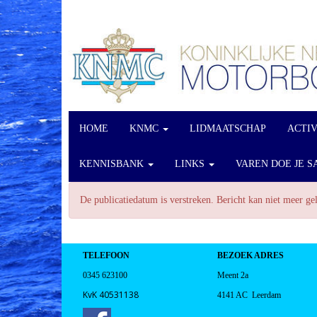
HOME
KNMC
LIDMAATSCHAP
ACTI
KENNISBANK
LINKS
VAREN DOE JE S
De publicatiedatum is verstreken. Bericht kan niet meer g
TELEFOON
BEZOEK ADRES
0345 623100
Meent 2a
KvK 40531138
4141 AC Leerdam