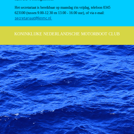
Het secretariaat is
bereikbaar op maandag t/m vrijdag, telefoon 0345
623100 (tussen 9.00-12.30 en 13.00 - 16.00 uur), of
via e-mail:
taairaterces
@knmc.nl
KONINKLIJKE NEDERLANDSCHE MOTORBOOT CLUB