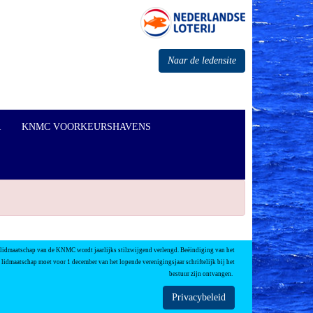
Naar de ledensite
R
KNMC VOORKEURSHAVENS
 lidmaatschap van de KNMC wordt jaarlijks stilzwijgend verlengd. Beëindiging van het
lidmaatschap moet voor 1 december van het lopende verenigingsjaar schriftelijk bij het
bestuur zijn ontvangen.
Privacybeleid