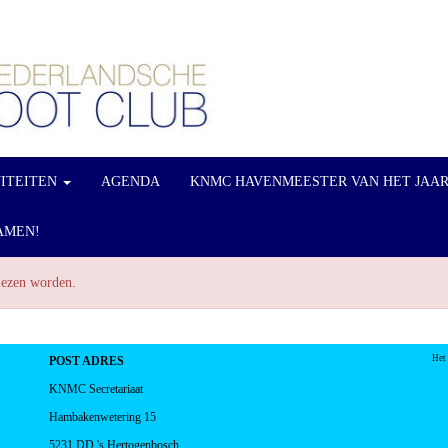
VITEITEN
AGENDA
KNMC HAVENMEESTER VAN HET JAA
AMEN!
elezen worden.
Het
POST ADRES
KNMC Secretariaat
Hambakenwetering 15
5231 DD 's Hertogenbosch