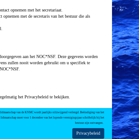
ntact opnemen met het secretariaat.
 opnemen met de secretaris van het bestuur die als
l.
MC doorgegeven aan het NOC*NSF. Deze gegevens worden
vens zullen nooit worden gebruikt om u specifiek te
of NOC*NSF.
gelmatig het Privacybeleid te bekijken.
 lidmaatschap van de KNMC wordt jaarlijks stilzwijgend verlengd. Beëindiging van het
lidmaatschap moet voor 1 december van het lopende verenigingsjaar schriftelijk bij het
bestuur zijn ontvangen.
Privacybeleid