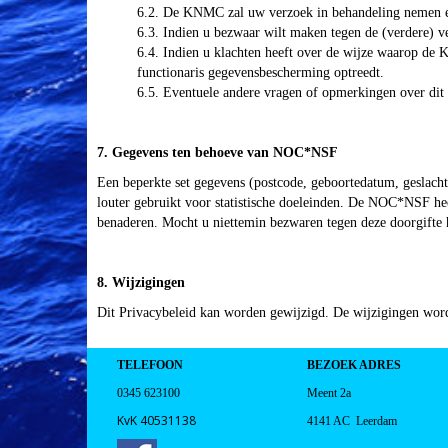
6.2. De KNMC zal uw verzoek in behandeling nemen en
6.3. Indien u bezwaar wilt maken tegen de (verdere) v
6.4. Indien u klachten heeft over de wijze waarop de
functionaris gegevensbescherming optreedt.
6.5. Eventuele andere vragen of opmerkingen over dit 
7. Gegevens ten behoeve van NOC*NSF
Een beperkte set gegevens (postcode, geboortedatum, gesla
louter gebruikt voor statistische doeleinden. De NOC*NSF hee
benaderen. Mocht u niettemin bezwaren tegen deze doorgif
8. Wijzigingen
Dit Privacybeleid kan worden gewijzigd. De wijzigingen word
TELEFOON
BEZOEK ADRES
0345 623100
Meent 2a
KvK 40531138
4141 AC Leerdam