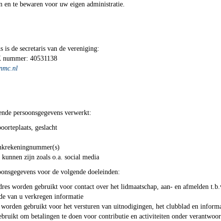
n en te bewaren voor uw eigen administratie.
is de secretaris van de vereniging:
K nummer: 40531138
nmc.nl
ende persoonsgegevens verwerkt:
oorteplaats, geslacht
bankrekeningnummer(s)
kunnen zijn zoals o.a. social media
onsgegevens voor de volgende doeleinden:
es worden gebruikt voor contact over het lidmaatschap, aan- en afmelden t.b.v
de van u verkregen informatie
worden gebruikt voor het versturen van uitnodigingen, het clubblad en informa
uikt om betalingen te doen voor contributie en activiteiten onder verantwo