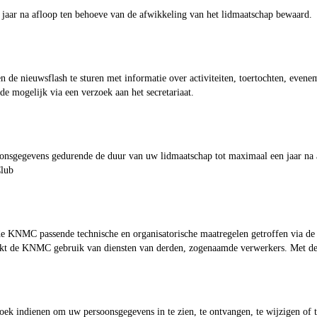
 jaar na afloop ten behoeve van de afwikkeling van het lidmaatschap bewaard.
 nieuwsflash te sturen met informatie over activiteiten, toertochten, evenem
de mogelijk via een verzoek aan het secretariaat.
nsgegevens gedurende de duur van uw lidmaatschap tot maximaal een jaar na a
Club
e KNMC passende technische en organisatorische maatregelen getroffen via de 
akt de KNMC gebruik van diensten van derden, zogenaamde verwerkers. Met de
oek indienen om uw persoonsgegevens in te zien, te ontvangen, te wijzigen of t