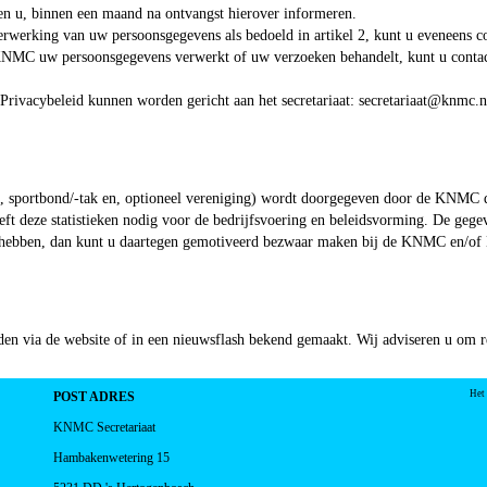
 u, binnen een maand na ontvangst hierover informeren.
erwerking van uw persoonsgegevens als bedoeld in artikel 2, kunt u eveneens co
 KNMC uw persoonsgegevens verwerkt of uw verzoeken behandelt, kunt u contact
Privacybeleid kunnen worden gericht aan het secretariaat:
taairaterces
@knmc.n
cht, sportbond/-tak en, optioneel vereniging) wordt doorgegeven door de KN
ft deze statistieken nodig voor de bedrijfsvoering en beleidsvorming. De gege
te hebben, dan kunt u daartegen gemotiveerd bezwaar maken bij de KNMC en/
en via de website of in een nieuwsflash bekend gemaakt. Wij adviseren u om re
Het
POST ADRES
KNMC Secretariaat
Hambakenwetering 15