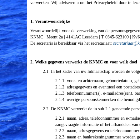
verwerken. Wij adviseren u om het Privacybeleid door te leze
1. Verantwoordelijke
Verantwoordelijk voor de verwerking van de persoonsgegevens 
KNMC | Meent 2a | 4141AC Leerdam | T 0345-623100 | Kv
De secretaris is bereikbaar via het secretariaat:
taairaterces
@k
2. Welke gegevens verwerkt de KNMC en voor welk doel
2.1. In het kader van uw lidmaatschap worden de volg
2.1.1. voor- en achternaam, geboortedatum, geb
2.1.2. adresgegevens en eventueel een postadres
2.1.3. telefoonnummer(s), e-mailadres(sen), 
2.1.4. overige persoonskenmerken die benodigd 
2.2. De KNMC verwerkt de in sub 2.1 genoemde perso
2.2.1. naam, adres, telefoonnummer en e-mailadr
aangevraagde informatie of het afhandelen van 
2.2.2. naam, adresgegevens en telefoonnummer 
2.2.3. naam en bankrekeningnummer worden gebr