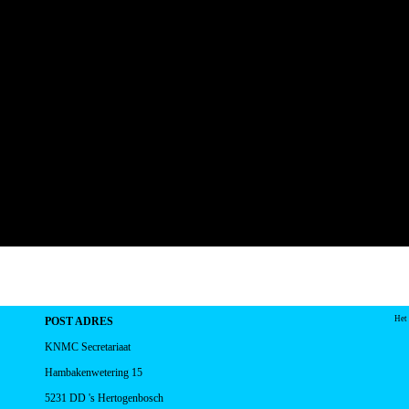
Het
POST ADRES
KNMC Secretariaat
Hambakenwetering 15
5231 DD 's Hertogenbosch