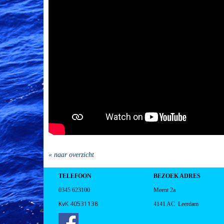
« naar overzicht
TELEFOON
BEZOEK ADRES
0345 623100
Meent 2a
KvK 40531138
4141 AC Leerdam