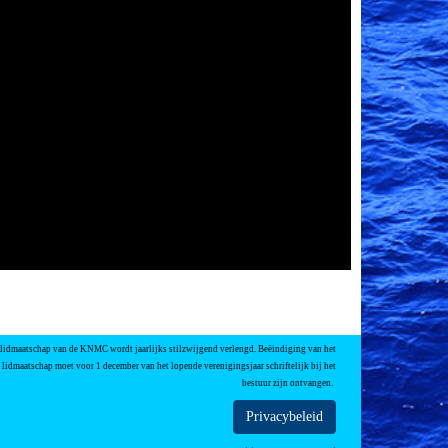
 lidmaatschap van de KNMC wordt jaarlijks stilzwijgend verlengd. Beëindiging van het
lidmaatschap moet voor 1 december van het lopende verenigingsjaar schriftelijk bij het
bestuur zijn ontvangen.
Privacybeleid