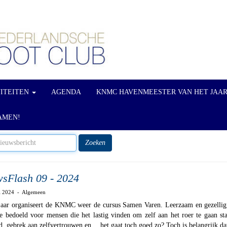
VITEITEN
AGENDA
KNMC HAVENMEESTER VAN HET JAA
AMEN!
Zoeken
sFlash 09 - 2024
ri 2024 - Algemeen
jaar organiseert de KNMC weer de cursus Samen Varen. Leerzaam en gezellig
 bedoeld voor mensen die het lastig vinden om zelf aan het roer te gaan st
, gebrek aan zelfvertrouwen en… het gaat toch goed zo? Toch is belangrijk dat 