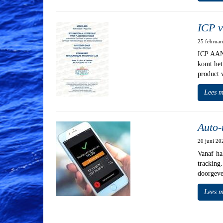
ICP v
25 februa
ICP AANV
komt het
product 
Lees m
Auto-
20 juni 2
Vanaf ha
tracking
doorgeve
Lees m