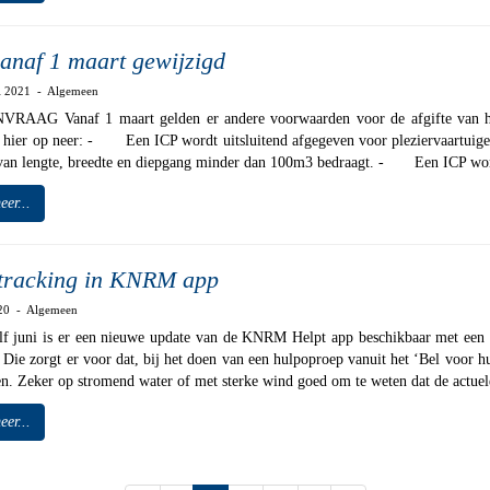
anaf 1 maart gewijzigd
ri 2021 - Algemeen
RAAG Vanaf 1 maart gelden er andere voorwaarden voor de afgifte van het I
 hier op neer: - Een ICP wordt uitsluitend afgegeven voor pleziervaartuige
van lengte, breedte en diepgang minder dan 100m3 bedraagt. - Een ICP wordt
eer...
tracking in KNRM app
020 - Algemeen
lf juni is er een nieuwe update van de KNRM Helpt app beschikbaar met een 
. Die zorgt er voor dat, bij het doen van een hulpoproep vanuit het ‘Bel voor h
n. Zeker op stromend water of met sterke wind goed om te weten dat de actuele 
eer...