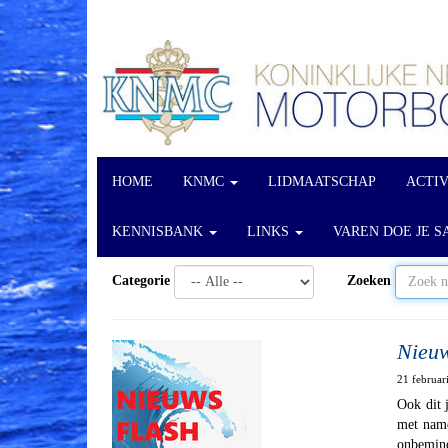
HOME
KNMC
LIDMAATSCHAP
ACTI
KENNISBANK
LINKS
VAREN DOE JE S
Categorie
Zoeken
Nieuw
21 februa
Ook dit 
met name
onbemind