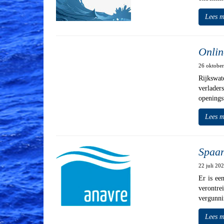
Lees m
Onlin
26 oktobe
Rijkswat
verlader
openings
Lees m
Spaan
22 juli 2
Er is ee
verontre
vergunni
Lees m