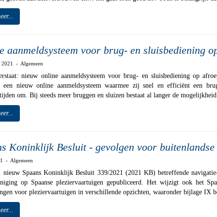
eer...
e aanmeldsysteem voor brug- en sluisbediening o
r 2021 - Algemeen
erstaat: nieuw online aanmeldsysteem voor brug- en sluisbediening op afr
s een nieuw online aanmeldsysteem waarmee zij snel en efficiënt een brug
tijden om. Bij steeds meer bruggen en sluizen bestaat al langer de mogelijkheid
eer...
s Koninklijk Besluit - gevolgen voor buitenlandse
021 - Algemeen
n nieuw Spaans Koninklijk Besluit 339/2021 (2021 KB) betreffende navigatie-
iniging op Spaanse pleziervaartuigen gepubliceerd. Het wijzigt ook het Sp
ngen voor pleziervaartuigen in verschillende opzichten, waaronder bijlage IX be
eer...