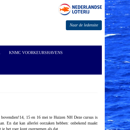
Naar de ledensite
R
KNMC VOORKEURSHAVENS
 bovendien!14, 15 en 16 mei te Huizen NH Deze cursus is
aan. En dat kan allerlei oorzaken hebben: onbekend maakt
je het roer kunt overnemen als dat...